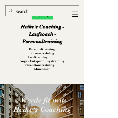
Heike‘s Coaching -
Laufcoach -
Personaltraining
Personaltraining
Fitnesstraining
Lauftraining
Yoga - Entspannungstraining
Präventionstraining
Abnehmen
Werde fit mit
Heike‘s Coaching