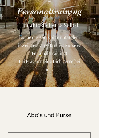
-
Personaltraining
Ein glücklicheres Selbst
Buche die Abo´s bitte unter dem
jeweiligen Kurs (Rubrik: Kurse &
Personal Training)
Bei Fragen melde Dich gerne bei
mir.
Abo´s und Kurse