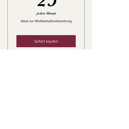
jeden Monat
Ideal zur Wettkampfvorbereitung
Sofort kaufen
individuelle Trainingsbetreuung
zielgerichtete
Trainingsbetreuung
Mindestlaufzeit 3 Monate