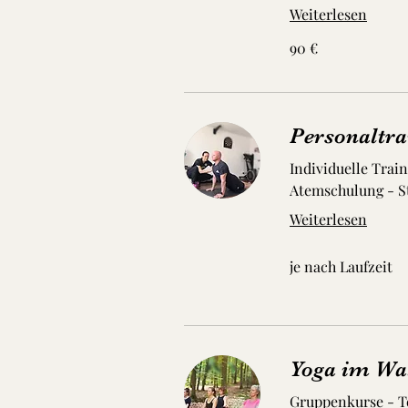
Weiterlesen
90
90 €
Euro
Personaltra
Individuelle Train
Atemschulung - 
Weiterlesen
je
je nach Laufzeit
nach
Laufzeit
Yoga im Wa
Gruppenkurse - T