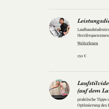
Leistungsdi
Laufbandstufentes
Herzfrequenzmes
Weiterlesen
150
150 €
Euro
Laufstilvid
(auf dem La
praktische Tipps
Optimierung des L