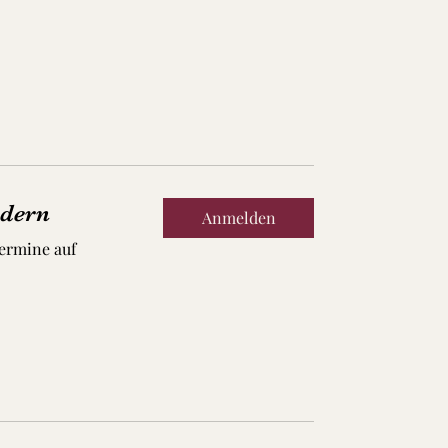
dern
Anmelden
ermine auf