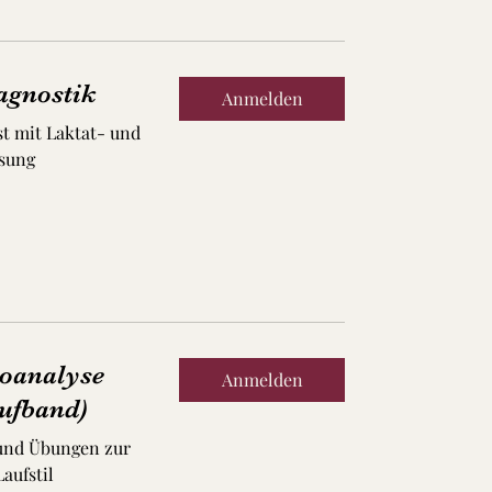
agnostik
Anmelden
t mit Laktat- und
sung
eoanalyse
Anmelden
ufband)
 und Übungen zur
aufstil