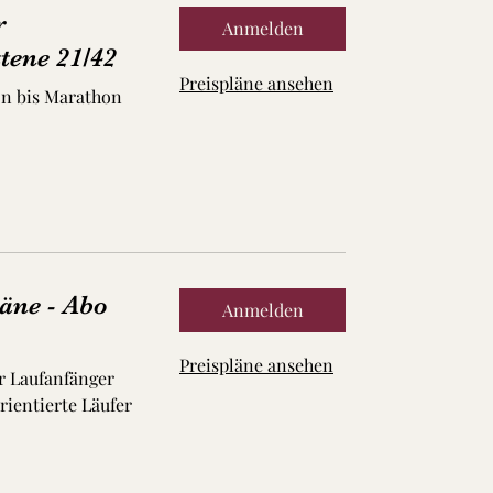
r
Anmelden
tene 21/42
Preispläne ansehen
on bis Marathon
äne - Abo
Anmelden
Preispläne ansehen
r Laufanfänger
ientierte Läufer