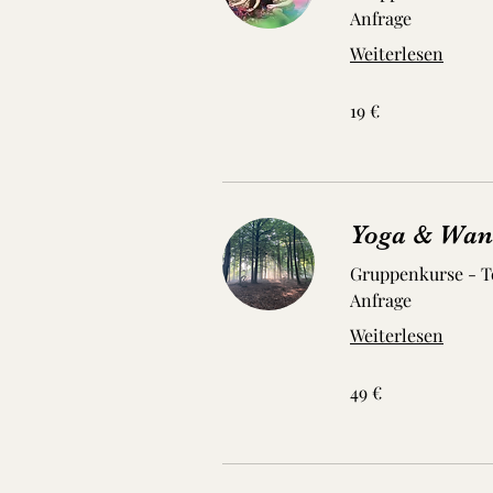
Anfrage
Weiterlesen
19
19 €
Euro
Yoga & Wan
Gruppenkurse - T
Anfrage
Weiterlesen
49
49 €
Euro