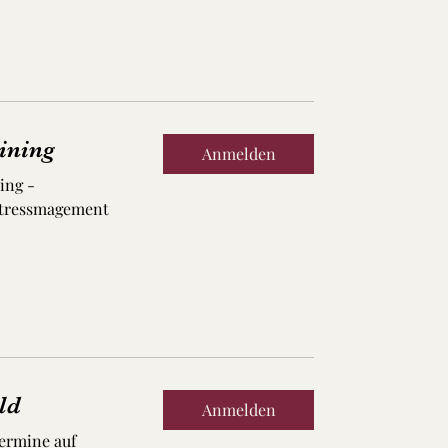
ining
Anmelden
ing -
Stressmagement
ld
Anmelden
ermine auf