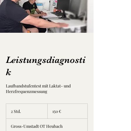
Leistungsdiagnosti
k
Laufbandstufentest mit Laktat- und
Herzfrequenzmessung
150
Euro
2 Std.
2
150 €
S
t
Gross-Umstadt OT Heubach
d